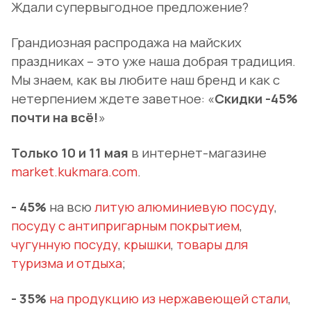
Ждали супервыгодное предложение?
Грандиозная распродажа на майских
праздниках – это уже наша добрая традиция.
Мы знаем, как вы любите наш бренд и как с
нетерпением ждете заветное: «
Скидки -45%
почти на всё!
»
Только 10 и 11 мая
в интернет-магазине
market.kukmara.com
.
- 45%
на всю
литую алюминиевую посуду
,
посуду с антипригарным покрытием
,
чугунную посуду
,
крышки
,
товары для
туризма
и отдыха
;
- 35%
на продукцию из нержавеющей стали
,